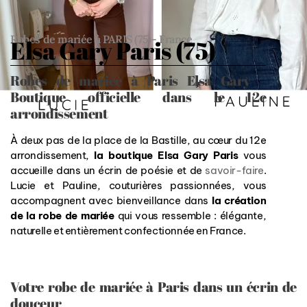
Robes de mariée à PARIS (75)
- France
Elsa Gary Paris (75)
Robes de mariée à Paris Elsa Gary –
Boutique officielle dans le 12e
arrondissement
À deux pas de la place de la Bastille, au cœur du 12e
arrondissement,
la boutique Elsa Gary Paris
vous
accueille dans un écrin de poésie et de
savoir-faire
.
Lucie et Pauline, couturières passionnées, vous
accompagnent avec bienveillance dans
la création
de la robe de mariée
qui vous ressemble : élégante,
naturelle et entièrement confectionnée en France.
Votre robe de mariée à Paris dans un écrin de
douceur