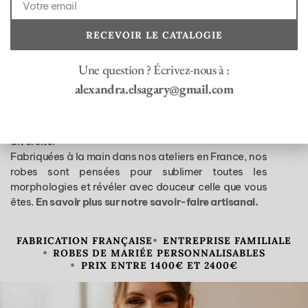
Une collection poétique pour une mariée unique
Chaque histoire d’amour mérite une robe singulière.
Chez
Elsa Gary
, nous avons imaginé une collection
RECEVOIR LE CATALOGIE
lumineuse, délicate et joyeusement inattendue pour
toutes les futures mariées en quête de
personnalité
et
Une question ? Écrivez-nous à :
de
légèreté
.
alexandra.elsagary@gmail.com
Teintes pastel, broderies florales, jeux de matières et
coupes aériennes :
nos robes de mariée colorées et
fleuries
célèbrent la beauté naturelle dans toute sa
diversité.
Fabriquées à la main dans nos ateliers en France, nos
robes sont pensées pour sublimer toutes les
morphologies et révéler avec douceur celle que vous
êtes.
En savoir plus sur notre savoir-faire artisanal.
FABRICATION FRANÇAISE
ENTREPRISE FAMILIALE
ROBES DE MARIÉE PERSONNALISABLES
PRIX ENTRE 1400€ ET 2400€