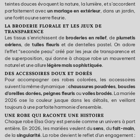
teintes douces évoquent la nature, la lumière, et s’accordent
parfaitement avec
un mariage en extérieur
, dans un jardin,
une forêt ou une serre fleurie.
LA BRODERIE FLORALE ET LES JEUX DE
TRANSPARENCE
Les tissus s’enrichissent de
broderies en relief
, de
plumetis
aériens
, de
tulles fleuris
et de dentelles pastel. On adore
l’effet “seconde peau” créé par les jeux de transparence et
de superposition, qui donne à chaque robe un mouvement
naturel et une allure
légère mais sophistiquée
.
DES ACCESSOIRES DOUX ET DORÉS
Pour accompagner ces robes colorées, les accessoires
suivent la même dynamique :
chaussures poudrées
,
boucles
d’oreilles dorées, peignes fleuris
ou
voiles brodés
. La mariée
2026 ose la couleur jusque dans les détails, en veillant
toujours à une parfaite harmonie d’ensemble.
UNE ROBE QUI RACONTE UNE HISTOIRE
Chaque robe Elsa Gary est pensée comme un univers à part
entière. En 2026, les mariées veulent du
sens
, du
fait-main
,
de la
singularité
. La robe devient le reflet d’un engagement :