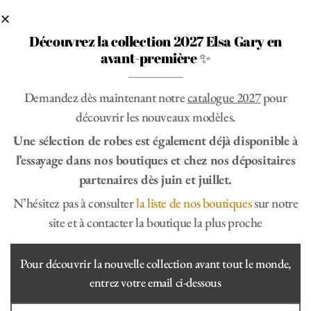
Découvrez la collection 2027 Elsa Gary en
avant-première ✨
Demandez dès maintenant notre
catalogue 2027
pour
découvrir les nouveaux modèles.
Alma
Une sélection de robes est également déjà disponible à
l’essayage dans nos boutiques et chez nos dépositaires
Catégorie :
Bohème
partenaires dès juin et juillet.
Elle conviendra à toutes les morphologies avec une coupe
fluide et légère. Le décolleté est accentué par un bandeau
N’hésitez pas à consulter
la liste de nos boutiques
sur notre
délicat à la taille, ajoutant une touche de sophistication. Les
site et à contacter la boutique la plus proche
manches sont en dentelle transparente, ornées de petits
détails, ce qui apporte du romantisme à l’ensemble. Le dos
de la robe est original, avec une ouverture en forme de
Pour découvrir la nouvelle collection avant tout le monde,
goutte qui ajoute une note de modernité. Cette robe incarne
entrez votre email ci-dessous
une belle harmonie entre tradition et style contemporain.
Fabriquée en