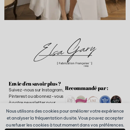
PRUDENCE
Envie d'en savoir plus ?
Recommandé par :
Suivez-nous sur Instagram,
Pinterest ou abonnez-vous
à notre newsletter pour
recevoir nos dernières
Nous utilisons des cookies pour améliorer votre expérience
créations, reportages,
et analyser la fréquentation du site. Vous pouvez accepter
conseils et promotions
ou refuser les cookies à tout moment dans vos préférences.
spéciales mariées.