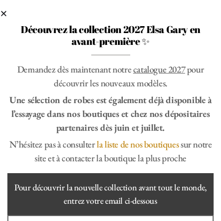
Découvrez la collection 2027 Elsa Gary en
avant-première ✨
Demandez dès maintenant notre
catalogue 2027
pour
découvrir les nouveaux modèles.
Jade
Une sélection de robes est également déjà disponible à
l’essayage dans nos boutiques et chez nos dépositaires
Catégorie :
Bohème
partenaires dès juin et juillet.
Pour une mariée bohème et naturelle, la forme fluide de la
mousseline accentue la silhouette. Le décolleté en V est orné
N’hésitez pas à consulter
la liste de nos boutiques
sur notre
de dentelle délicate et de broderies florales, ajoutant une
site et à contacter la boutique la plus proche
touche de sophistication. Les manches courtes en dentelle
transparente renforcent le style léger et aérien de la robe. Le
dos est particulièrement séduisant, avec une grande
Pour découvrir la nouvelle collection avant tout le monde,
ouverture se terminant par une ceinture en mousseline.
entrez votre email ci-dessous
Fabriquée en