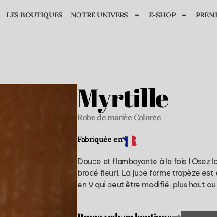
LES BOUTIQUES
NOTRE UNIVERS
E-SHOP
PREN
Myrtille
Robe de mariée
Colorée
Fabriquée en
Douce et flamboyante à la fois ! Osez la
brodé fleuri. La jupe forme trapèze est
en V qui peut être modifié, plus haut ou 
Prenez rdv en boutique