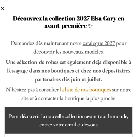
Découvrez la collection 2027 Elsa Gary en
avant-première ✨
Demandez dès maintenant notre
catalogue 2027
pour
découvrir les nouveaux modèles.
Une sélection de robes est également déjà disponible à
l’essayage dans nos boutiques et chez nos dépositaires
partenaires dès juin et juillet.
N’hésitez pas à consulter
la liste de nos boutiques
sur notre
site et à contacter la boutique la plus proche
Envie d'en savoir plus ?
Recommandé par :
Suivez-nous sur Instagram,
Pinterest ou abonnez-vous
Pour découvrir la nouvelle collection avant tout le monde,
à notre newsletter pour
entrez votre email ci-dessous
recevoir nos dernières
créations, reportages,