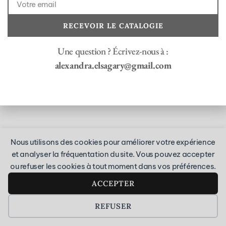
conseils et promotions
spéciales mariées.
RECEVOIR LE CATALOGIE
Mentions légales
PDC
Création :
Wycan
Une question ? Écrivez-nous à :
© 2026 - Elsa Gary
alexandra.elsagary@gmail.com
Nous utilisons des cookies pour améliorer votre expérience
et analyser la fréquentation du site. Vous pouvez accepter
ou refuser les cookies à tout moment dans vos préférences.
ACCEPTER
PRÉFÉRENCES DES COOKIES
REFUSER